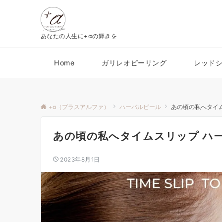
あなたの人生に+αの輝きを
Home
ガリレオピーリング
レッド
+α（プラスアルファ）
ハーバルピール
あの頃の私へタイ
あの頃の私へタイムスリップ ハ
2023年8月1日