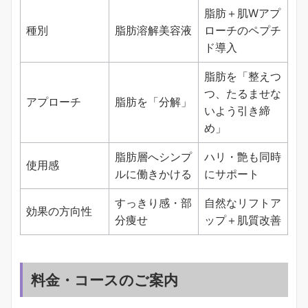
脂肪＋肌Wアプ
種別
脂肪溶解美容液
ローチのペプチ
ド導入
脂肪を「整えつ
つ、たるませな
アプローチ
脂肪を「分解」
いよう引き締
め」
脂肪層へシンプ
ハリ・艶も同時
使用感
ルに働きかける
にサポート
すっきり感・部
自然なリフトア
効果の方向性
分痩せ
ップ＋肌質改善
料金・コースのご案内