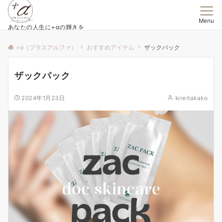
Menu
あなたの人生に+αの輝きを
+α（プラスアルファ）
おすすめアイテム
ザックパック
ザックパック
2024年1月23日
kireitakako